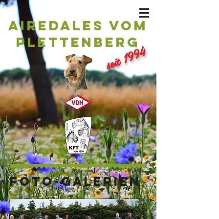
Airedales vom
Plettenberg
seit 1994
Foto-Galerien