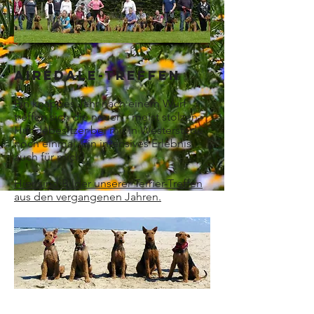
Airedale-Treffen
Ein knappes Jahr nach einem Wurf
treffen sich die neuen - meist stolzen -
Hundebesitzer bei mir in Westerstede
noch einmal. Ein intensives Erlebnis
auch für mich!
Hier sind Bilder unserer Terrier-Treffen
aus den vergangenen Jahren.