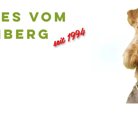
les vom
seit 1994
nberg